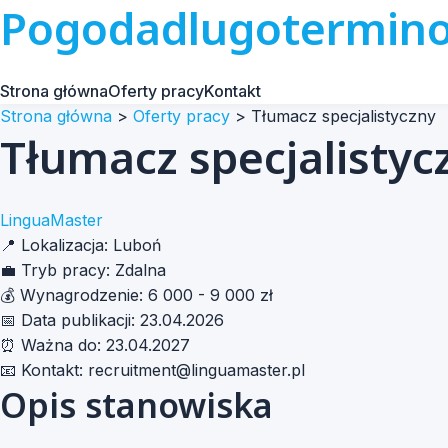
Pogodadlugotermin
Strona główna
Oferty pracy
Kontakt
Strona główna
>
Oferty pracy
>
Tłumacz specjalistyczny
Tłumacz specjalistyc
LinguaMaster
📍
Lokalizacja:
Luboń
💼
Tryb pracy:
Zdalna
💰
Wynagrodzenie:
6 000 - 9 000 zł
📅
Data publikacji:
23.04.2026
⏰
Ważna do:
23.04.2027
📧
Kontakt:
recruitment@linguamaster.pl
Opis stanowiska