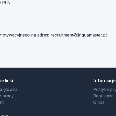
0 PLN.
 motywacyjnego na adres:
recruitment@linguamaster.pl
.
e linki
Informacje
a główna
Polityka pr
y pracy
Regulamin
kt
O nas
żone.