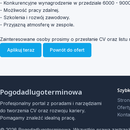
- Konkurencyjne wynagrodzenie w przedziale 6000 - 900
- Możliwość pracy zdalnej.
- Szkolenia i rozwój zawodowy.
- Przyjazną atmosferę w zespole.
Zainteresowane osoby prosimy o przesłanie CV oraz listu
Aplikuj teraz
Powrót do ofert
Pogodadlugoterminowa
Szybki
Stron
Profesjonalny portal z poradami i narzędziami
Ofert
do tworzenia CV oraz rozwoju kariery.
Konta
Pomagamy znaleźć idealną pracę.
© 2026 Pogodadlugoterminowa. Wszystkie prawa zastrze