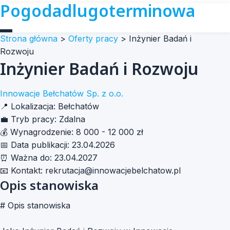
Pogodadlugoterminowa
Strona główna
>
Oferty pracy
>
Inżynier Badań i
Rozwoju
Inżynier Badań i Rozwoju
Innowacje Bełchatów Sp. z o.o.
📍
Lokalizacja:
Bełchatów
💼
Tryb pracy:
Zdalna
💰
Wynagrodzenie:
8 000 - 12 000 zł
📅
Data publikacji:
23.04.2026
⏰
Ważna do:
23.04.2027
📧
Kontakt:
rekrutacja@innowacjebelchatow.pl
Opis stanowiska
# Opis stanowiska