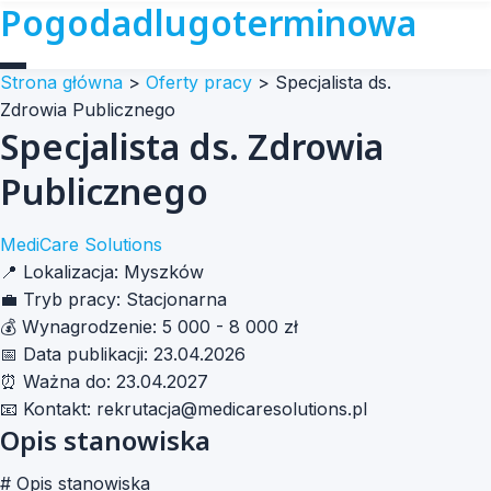
Pogodadlugoterminowa
Strona główna
>
Oferty pracy
>
Specjalista ds.
Zdrowia Publicznego
Specjalista ds. Zdrowia
Publicznego
MediCare Solutions
📍
Lokalizacja:
Myszków
💼
Tryb pracy:
Stacjonarna
💰
Wynagrodzenie:
5 000 - 8 000 zł
📅
Data publikacji:
23.04.2026
⏰
Ważna do:
23.04.2027
📧
Kontakt:
rekrutacja@medicaresolutions.pl
Opis stanowiska
# Opis stanowiska